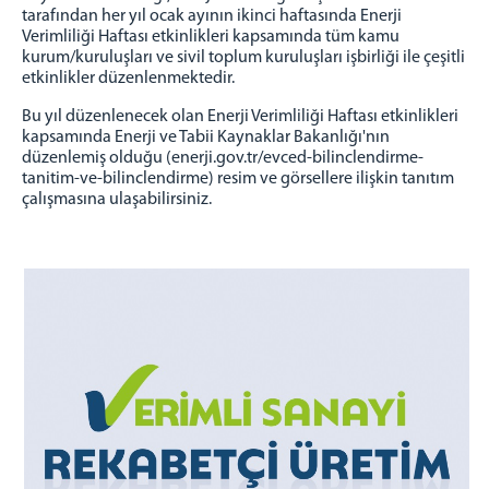
Yargı Çevremiz
tarafından her yıl ocak ayının ikinci haftasında Enerji
Verimliliği Haftası etkinlikleri kapsamında tüm kamu
KOMİSYON
kurum/kuruluşları ve sivil toplum kuruluşları işbirliği ile çeşitli
etkinlikler düzenlenmektedir.
Adalet Komisyonu Başkanı
Adalet Komisyonu Üyeleri
Bu yıl düzenlenecek olan Enerji Verimliliği Haftası etkinlikleri
kapsamında Enerji ve Tabii Kaynaklar Bakanlığı'nın
Mahkemeler
düzenlemiş olduğu (enerji.gov.tr/evced-bilinclendirme-
BAŞSAVCILIK
tanitim-ve-bilinclendirme) resim ve görsellere ilişkin tanıtım
çalışmasına ulaşabilirsiniz.
Cumhuriyet Başsavcısı
Cumhuriyet Başsavcıvekilleri
Cumhuriyet Başsavcılığı Birimleri
Anlaşmalar & Duyurular
BİLGİ İŞLEM ŞEFLİĞİ
Malzeme Talebi
Tüm Şifreleri Alma
E-İmza Yeni Şifre Alma
VPN'e Nasıl Giriş Yaparım