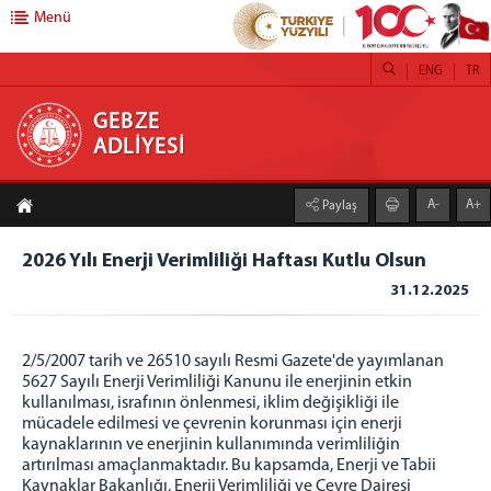
Menü
ENG
TR
GEBZE ADLİYESİ
GEBZE
ADLİYESİ
ANASAYFA
A-
A+
Paylaş
ADLİYEMİZ
Gebze Adalet Sarayı
2026 Yılı Enerji Verimliliği Haftası Kutlu Olsun
Birimlerimiz
31.12.2025
Uzlaştırma Bürosu
Uzlaştırma Şablonları
2/5/2007 tarih ve 26510 sayılı Resmi Gazete'de yayımlanan
İcra Müdürlüğü
5627 Sayılı Enerji Verimliliği Kanunu ile enerjinin etkin
kullanılması, israfının önlenmesi, iklim değişikliği ile
Adli Destek ve Mağdur Hizmetleri Müdürlüğü
mücadele edilmesi ve çevrenin korunması için enerji
Denetimli Serbestlik Müdürlüğü
kaynaklarının ve enerjinin kullanımında verimliliğin
artırılması amaçlanmaktadır. Bu kapsamda, Enerji ve Tabii
Lojmanlar
Kaynaklar Bakanlığı, Enerji Verimliliği ve Çevre Dairesi