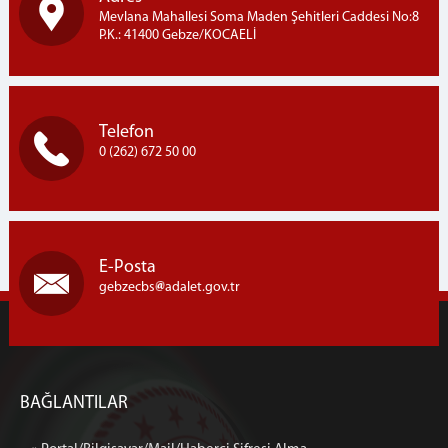
Mevlana Mahallesi Soma Maden Şehitleri Caddesi No:8
P.K.: 41400 Gebze/KOCAELİ
Telefon
0 (262) 672 50 00
E-Posta
gebzecbs
adalet.gov.tr
BAĞLANTILAR