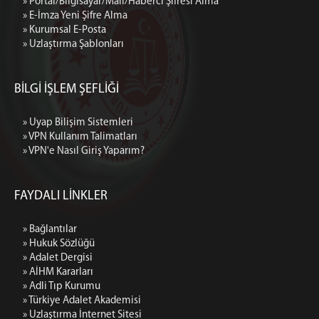
» Portal/Bilgisayar/Mail/Haberci Şifresi Alma
» E-İmza Yeni Şifre Alma
» Kurumsal E-Posta
» Uzlaştırma Şablonları
BİLGİ İŞLEM ŞEFLİĞİ
» Uyap Bilişim Sistemleri
» VPN Kullanım Talimatları
» VPN'e Nasıl Giriş Yaparım?
FAYDALI LİNKLER
» Bağlantılar
» Hukuk Sözlüğü
» Adalet Dergisi
» AİHM Kararları
» Adli Tıp Kurumu
» Türkiye Adalet Akademisi
» Uzlaştırma İnternet Sitesi