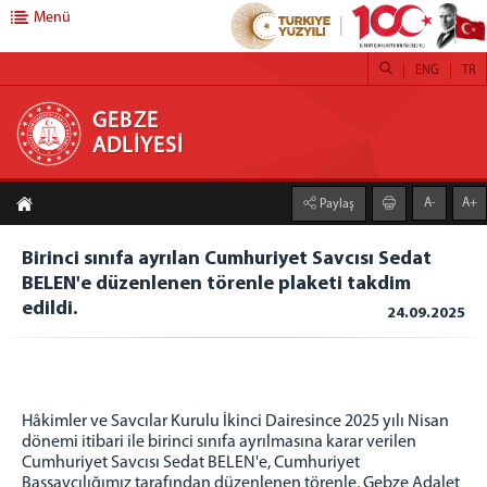
Menü
ENG
TR
GEBZE ADLİYESİ
GEBZE
ADLİYESİ
ANASAYFA
A-
A+
Paylaş
ADLİYEMİZ
Gebze Adalet Sarayı
Birinci sınıfa ayrılan Cumhuriyet Savcısı Sedat
BELEN'e düzenlenen törenle plaketi takdim
Birimlerimiz
edildi.
24.09.2025
Uzlaştırma Bürosu
Uzlaştırma Şablonları
İcra Müdürlüğü
Adli Destek ve Mağdur Hizmetleri Müdürlüğü
Hâkimler ve Savcılar Kurulu İkinci Dairesince 2025 yılı Nisan
Denetimli Serbestlik Müdürlüğü
dönemi itibari ile birinci sınıfa ayrılmasına karar verilen
Cumhuriyet Savcısı Sedat BELEN'e, Cumhuriyet
Lojmanlar
Başsavcılığımız tarafından düzenlenen törenle, Gebze Adalet