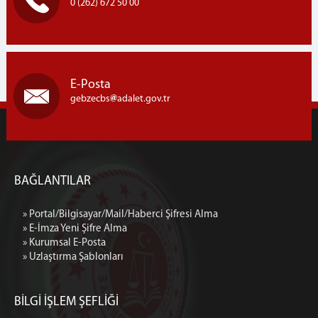
0 (262) 672 50 00
E-Posta
gebzecbs
adalet.gov.tr
BAĞLANTILAR
» Portal/Bilgisayar/Mail/Haberci Şifresi Alma
» E-İmza Yeni Şifre Alma
» Kurumsal E-Posta
» Uzlaştırma Şablonları
BİLGİ İŞLEM ŞEFLİĞİ