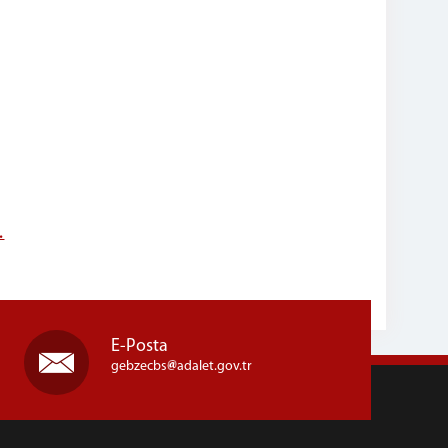
.
E-Posta
gebzecbs
adalet.gov.tr