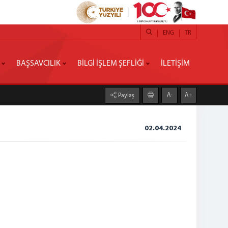
ENG
TR
BAŞSAVCILIK
BİLGİ İŞLEM ŞEFLİĞİ
İLETİŞİM
A-
A+
Paylaş
02.04.2024