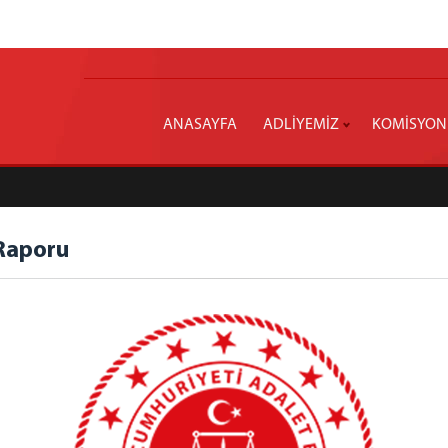
ANASAYFA
ADLİYEMİZ
KOMİSYON
 Raporu