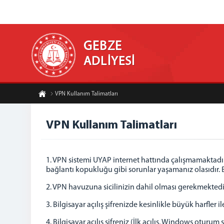
GEBZE
ADLİYESİ
VPN Kullanım Talimatları
VPN Kullanım Talimatları
1. VPN sistemi UYAP internet hattında çalışmamaktadır
bağlantı kopukluğu gibi sorunlar yaşamanız olasıdır.
2. VPN havuzuna sicilinizin dahil olması gerekmektedi
3. Bilgisayar açılış şifrenizde kesinlikle büyük harfler il
4. Bilgisayar açılış şifreniz (İlk açılış, Windows oturu