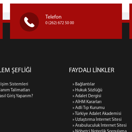
Telefon
0 (262) 672 50 00
ŞLEM ŞEFLİĞİ
FAYDALI LİNKLER
lişim Sistemleri
» Bağlantılar
lanım Talimatları
» Hukuk Sözlüğü
asıl Giriş Yaparım?
» Adalet Dergisi
» AİHM Kararları
» Adli Tıp Kurumu
» Türkiye Adalet Akademisi
» Uzlaştırma İnternet Sitesi
» Arabuluculuk İnternet Sitesi
» Nöbetçi Noterlik Sorgulama