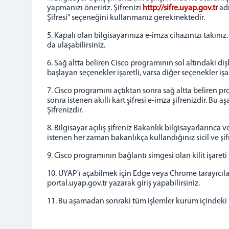
yapmanızı öneririz. Şifrenizi
http://sifre.uyap.gov.tr
adr
Şifresi" seçeneğini kullanmanız gerekmektedir.
5. Kapalı olan bilgisayarınıza e-imza cihazınızı takın
da ulaşabilirsiniz.
6. Sağ altta beliren Cisco programının sol altındaki di
başlayan seçenekler işaretli, varsa diğer seçenekler işar
7. Cisco programını açtıktan sonra sağ altta beliren p
sonra istenen akıllı kart şifresi e-imza şifrenizdir. 
Şifrenizdir.
8. Bilgisayar açılış şifreniz Bakanlık bilgisayarlarınca v
istenen her zaman bakanlıkça kullandığınız sicil ve şifre 
9. Cisco programının bağlantı simgesi olan kilit işaret
10. UYAP'ı açabilmek için Edge veya Chrome tarayıcıl
portal.uyap.gov.tr yazarak giriş yapabilirsiniz.
11. Bu aşamadan sonraki tüm işlemler kurum içindeki sü