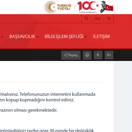
ENG
TR
BAŞSAVCILIK
BİLGİ İŞLEM ŞEFLİĞİ
İLETİŞİM
A-
A+
Paylaş
 olmalısınız. Telefonunuzun internetini kullanmada
zın kopup kopmadığını kontrol ediniz.
 yazının olması gerekmektedir.
değiştirdiğiniz tarihe göre 30 günde bir değişiklik