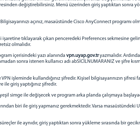
esinden değiştirebilirsiniz. Menü üzerinden giriş yaptıktan sonra yön
ız. Bilgisayarınızı açınız, masaüstünde Cisco AnyConnect programı olm
şli işaretine tıklayarak çıkan penceredeki Preferences sekmesine geli
etsiz olmalıdır.
rogram içerisindeki yazı alanında
vpn.uyap.gov.tr
yazmalıdır. Ardında
Bu aşamadan sonra istenen kullanıcı adı abSİCİLNUMARANIZ ve şifre kı
e VPN işleminde kullandığınız şifredir. Kişisel bilgisayarınızın şifresi f
ile giriş yaptığınız şifredir.
i yeşil simge ile değişecek ve program arka planda çalışmaya başlayac
arından biri ile giriş yapmanız gerekmektedir. Varsa masaüstündeki
reçler ile aynıdır, giriş yaptıktan sonra yükleme sırasında bir geci