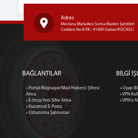
Adres
Mevlana Mahallesi Soma Maden Şehitleri
Caddesi No:8 P.K.: 41400 Gebze/KOCAELİ
BAĞLANTILAR
BİLGİ İ
» Portal/Bilgisayar/Mail/Haberci Şifresi
» Uyap Bi
Alma
» VPN Kul
» E-İmza Yeni Şifre Alma
» VPN'e N
» Kurumsal E-Posta
» Uzlaştırma Şablonları