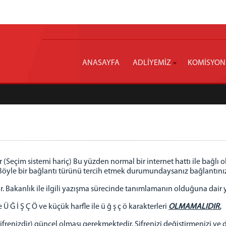
ANASAYFA
ADLİYEMİZ
KOMİSYON
 (Seçim sistemi hariç) Bu yüzden normal bir internet hattı ile bağlı
 Böyle bir bağlantı türünü tercih etmek durumundaysanız bağlantını
r. Bakanlık ile ilgili yazışma sürecinde tanımlamanın olduğuna dair
e Ü Ğ İ Ş Ç Ö ve küçük harfle ile ü ğ ş ç ö karakterleri
OLMAMALIDIR.
m şifrenizdir) güncel olması gerekmektedir. Şifrenizi değiştirmenizi ve 