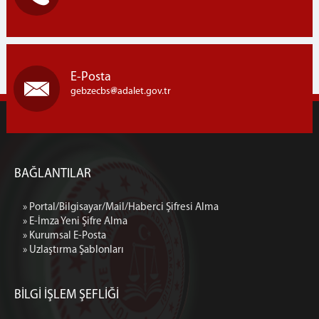
İLETİŞİM
E-Posta
gebzecbs
adalet.gov.tr
BAĞLANTILAR
» Portal/Bilgisayar/Mail/Haberci Şifresi Alma
» E-İmza Yeni Şifre Alma
» Kurumsal E-Posta
» Uzlaştırma Şablonları
BİLGİ İŞLEM ŞEFLİĞİ