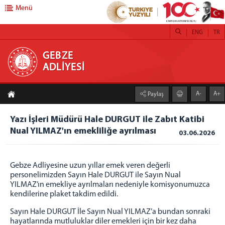
Menü
ENG
TR
GEBZE ADLİYESİ
GEBZE
ADLİYESİ
ANASAYFA
A-
A+
Paylaş
ADLİYEMİZ
Gebze Adalet Sarayı
Yazı İşleri Müdürü Hale DURGUT ile Zabıt Katibi
Nual YILMAZ'ın emekliliğe ayrılması
Birimlerimiz
03.06.2026
Uzlaştırma Bürosu
Uzlaştırma Şablonları
Gebze Adliyesine uzun yıllar emek veren değerli
İcra Müdürlüğü
personelimizden Sayın Hale DURGUT ile Sayın Nual
YILMAZ’ın emekliye ayrılmaları nedeniyle komisyonumuzca
Adli Destek ve Mağdur Hizmetleri Müdürlüğü
kendilerine plaket takdim edildi.
Denetimli Serbestlik Müdürlüğü
Sayın Hale DURGUT İle Sayın Nual YILMAZ’a bundan sonraki
Lojmanlar
hayatlarında mutluluklar diler emekleri için bir kez daha