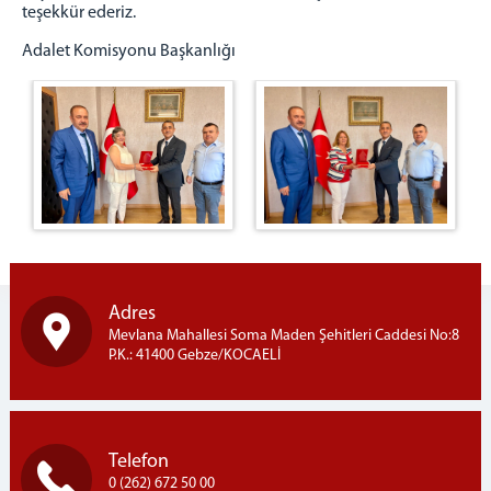
Yargı Çevremiz
teşekkür ederiz.
KOMİSYON
Adalet Komisyonu Başkanlığı
Adalet Komisyonu Başkanı
Adalet Komisyonu Üyeleri
Mahkemeler
BAŞSAVCILIK
Cumhuriyet Başsavcısı
Cumhuriyet Başsavcıvekilleri
Cumhuriyet Başsavcılığı Birimleri
Anlaşmalar & Duyurular
Adres
Mevlana Mahallesi Soma Maden Şehitleri Caddesi No:8
BİLGİ İŞLEM ŞEFLİĞİ
P.K.: 41400 Gebze/KOCAELİ
Malzeme Talebi
Tüm Şifreleri Alma
E-İmza Yeni Şifre Alma
Telefon
VPN'e Nasıl Giriş Yaparım
0 (262) 672 50 00